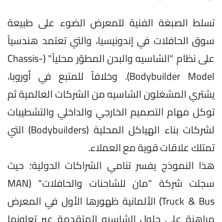
تسلط الصبغة الفنية للمعرض الضوء على طبيعة
سوق الحافلات في إندونيسيا، والتي تعتمد هندسياً
على نظام "الشاسيه والبدن المطوّر محلياً" (Chassis-
Bodybuilder Model). وخلافاً للمتبع في أوروبا،
يشتري المشغلون الشاسيه من الشركات العالمية ثم
توكل مهام التصميم الخارجي والداخلي والتشطيبات
لشركات بناء الهياكل المحلية (Bodybuilders) التي
تمتلك علاقات قوية مع العملاء.
هذا النموذج يفسر تنامي الشراكات الدولية؛ حيث
سجلت شركة "مان للشاحنات والحافلات" (MAN
Truck & Bus) الألمانية ظهورها الأول في المعرض
مراهنة على حلول الشاسيه المتقدمة عبر تعاونها