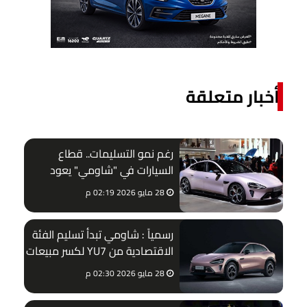
أخبار متعلقة
رغم نمو التسليمات.. قطاع
السيارات في "شاومي" يعود
للمربع الأحمر
28 مايو 2026 02:19 م
رسمياً : شاومي تبدأ تسليم الفئة
الاقتصادية من YU7 لكسر مبيعات
تسلا Y
28 مايو 2026 02:30 م