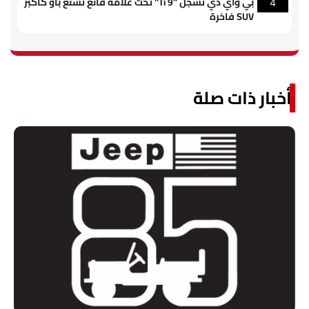
بي واي دي تسجل "Ti 9" تحت علامة فانغ تشنغ باو كأكبر
4
SUV فاخرة
أخبار ذات صلة