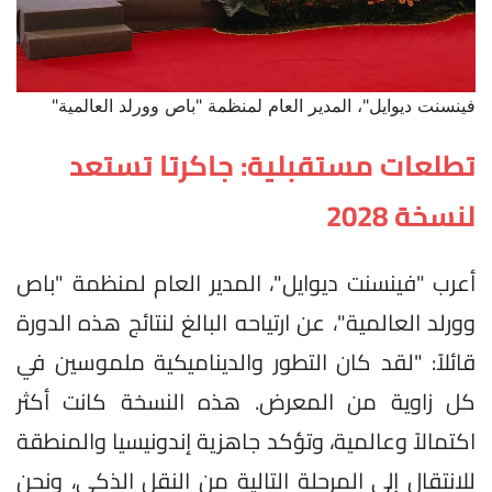
فينسنت ديوايل"، المدير العام لمنظمة "باص وورلد العالمية"
تطلعات مستقبلية: جاكرتا تستعد
لنسخة 2028
أعرب "فينسنت ديوايل"، المدير العام لمنظمة "باص
وورلد العالمية"، عن ارتياحه البالغ لنتائج هذه الدورة
قائلاً: "لقد كان التطور والديناميكية ملموسين في
كل زاوية من المعرض. هذه النسخة كانت أكثر
اكتمالاً وعالمية، وتؤكد جاهزية إندونيسيا والمنطقة
للانتقال إلى المرحلة التالية من النقل الذكي، ونحن