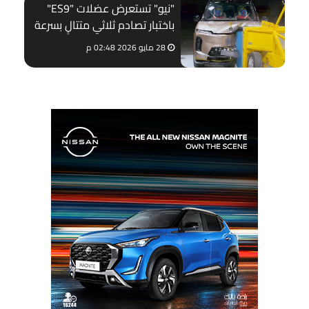
"نيو" تستعرض عضلات "ES9"
باختبار تصادم ثلاثي متتالٍ بسرعة
100 كم/ساعة
28 مايو 2026 02:48 م