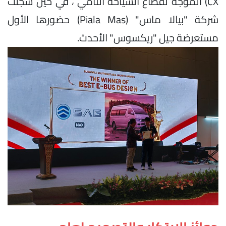
CX) الموجه لقطاع السياحة النامي ، في حين سجلت
شركة "بيالا ماس" (Piala Mas) حضورها الأول
مستعرضة جيل "ريكسوس" الأحدث.