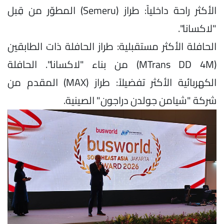
الأكثر راحة داخلياً: طراز (Semeru) المطوّر من قِبل
"لاكسانا".
الحافلة الأكثر مستقبلية: طراز الحافلة ذات الطابقين
(MTrans DD 4M) من بناء "لاكسانا". الحافلة
الكهربائية الأكثر تفضيلاً: طراز (MAX) المقدم من
شركة "شيامن جولدن دراجون" الصينية.