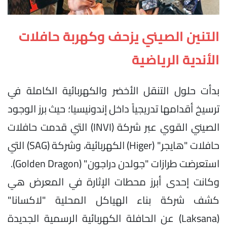
التنين الصيني يزحف وكهربة حافلات
الأندية الرياضية
بدأت حلول التنقل الأخضر والكهربائية الكاملة في
ترسيخ أقدامها تدريجياً داخل إندونيسيا؛ حيث برز الوجود
الصيني القوي عبر شركة (INVI) التي قدمت حافلات
حافلات "هايجر" (Higer) الكهربائية، وشركة (SAG) التي
استعرضت طرازات "جولدن دراجون" (Golden Dragon).
وكانت إحدى أبرز محطات الإثارة في المعرض هي
كشف شركة بناء الهياكل المحلية "لاكسانا"
(Laksana) عن الحافلة الكهربائية الرسمية الجديدة