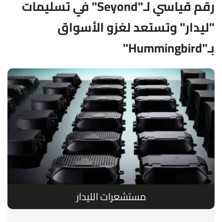
رقم قياسي لـ"Seyond" في تسليمات
"ليدار" وتستعد لغزو الأسواق
بـ"Hummingbird"
مستشعرات الليدار