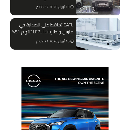
الجديدة
10 أبريل 2026 08:32 م
CATL تحافظ على الصدارة في
مارس وبطاريات الـLFP تلتهم 81%
من السوق
10 أبريل 2026 09:21 م