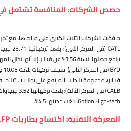
حصص الشركات: المنافسة تشتعل في
حافظت الشركات الثلاث الكبرى على مراكزها، مع ت
تراجع حصتها بنسبة 3.56% عن فبراير، إلا أنها تظل المهيمن الوحيد على قرابة نصف السوق.
فبراير)، مدعومة بالطلب المرتفع على بطاريات "بليد" في طرا
CALB (في المركز الثالث): بلغت تركيباتها 3.52 جيجاوات/ساعة بحصة سوقية 6.23%.
Gotion High-tech: بلغت حصتها 4.5%.
المعركة التقنية: اكتساح بطاريات LFP