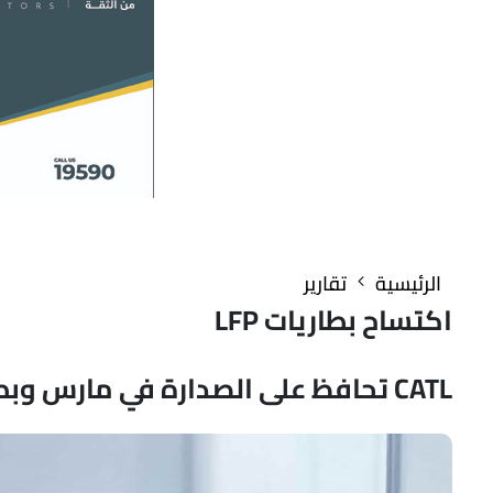
الرئيسية
تقارير
اكتساح بطاريات LFP
CATL تحافظ على الصدارة في مارس وبطاريات الـLFP تلتهم 81% من السوق