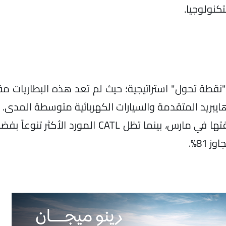
كنولوجيا.
على 81% من السوق هو "نقطة تحول" استراتيجية؛ حيث لم تعد هذه البطاريا
القوية تعكس نجاح حملات خفض الأسعار التي أطلقتها في مارس، بينما تظل CATL ا