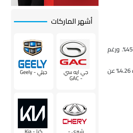
أشهر الماركات
CATL (في المركز الأول): بلغت تركيباتها 25.71 جيجاوات/ساعة، محتفظة بالصدارة بحصة سوقية قدرها 45.54%. ورغم
BYD (في المركز الثاني): سجلت تركيبات بلغت 10.06 جيجاوات/ساعة، لترتفع حصتها السوقية إلى 17.83% (بزيادة 4.26% عن
جي ايه سي
جيلي - Geely
- GAC
شيري -
كيا - Kia