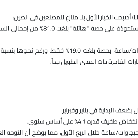
بطاريات LFP: بلغت تركيباتها 45.8 جيجاوات/ساعة، مستحوذة على حصة "ه
رات الفاخرة ذات المدى الطويل جداً.
 بضعف البداية في يناير وفبراير:
كل السوق: سجلت بطاريات الـ LFP إجمالي 99.0 جيجاوات/ساعة خلال الربع الأول، مما يوضح أن ال