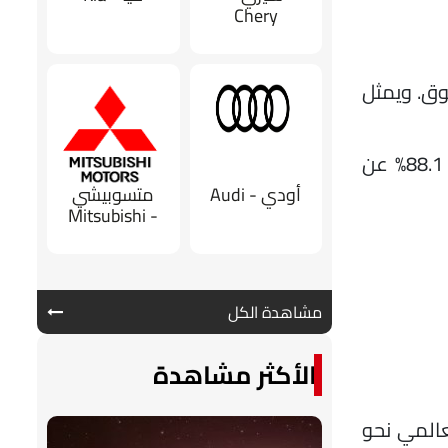
Chery
ائلة" بلغت 81.0% من إجمالي السوق. ويمثل
البطاريات الثلاثية (NMC): بلغت تركيباتها 10.7 جيجاوات/ساعة، بحصة بلغت 19.0% فقط. ورغم نموها بنسبة 88.1% عن
أودي - Audi
متسوبيشي
- Mitsubishi
مشاهدة الكل
الأكثر مشاهدة
توجه العالمي نحو