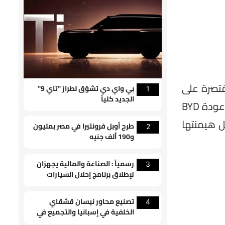
ت مقتصرة على
بي واي دي تشوّق لطراز "تاي 9"
1
الجديد كلياً
السيارات الاقتصادية، بل باتت تُستخدم في طرازات الـ هايبريد المتقدمة والسيارات الكهربائية متوسطة المدى. عودة BYD
لمورد الأكثر تنوعاً بفضل هيمنتها
طرح أوبل فرونتيرا في مصر بمليون
2
و190 ألف جنيه
رسمياً : الصناعة والمالية يجهزان
3
لإطلاق برنامج إحلال السيارات
القديمة
تصنيع محاور نيسان قشقاي
4
الخلفية في إسبانيا والتجميع في
سندرلاند