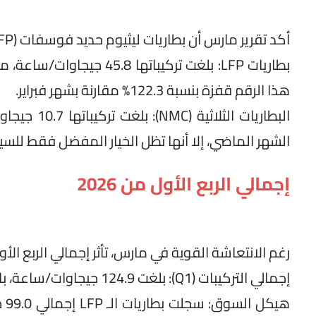
أكد تقرير مارس أن بطاريات ليثيوم حديد فوسفات (LFP) أصبحت الخيار الأول بلا منازع للمصنعين في الصين:
هذا الرقم قفزة بنسبة 122.3% مقارنة بشهر فبراير.
الشهر الماضي، إلا أنها تظل الخيار المفضل فقط للسيا
إجمالي الربع الأول من 2026
رغم الانتعاشة القوية في مارس، تأثر إجمالي الربع الأول
إجمالي التركيبات (Q1): بلغت 124.9 جيجاوات/ساعة، بانخفاض طفيف قدره 4.1% على أساس سنوي.
هي