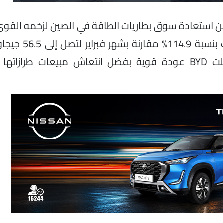
 أحدث التقارير الصادرة بتاريخ 10 أبريل 2026، عن استعادة سوق بطاريات الطاقة في الصين لزخم
الربع الأول، حيث قفزت التركيبات الإجمال
وبينما استمرت CATL في التربع على العرش، سجلت BYD عودة قوية بفضل انتعاش مبيعات طر