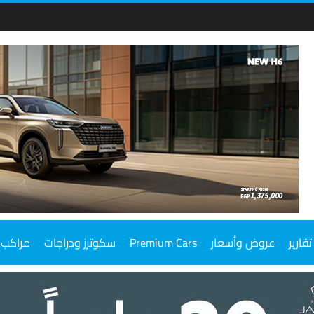
تقارير
عروض وأسعار
Premium Cars
سكوترز ودراجات
مراكب 