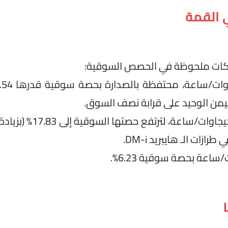
 القمة
حركات ملحوظة في الحصص السوقية:
زات الـ هايبريد DM-i.