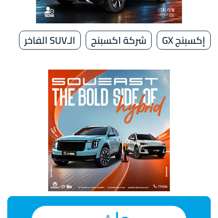
إكسبنج GX
شركة اكسبنج
الـSUV الفاخر