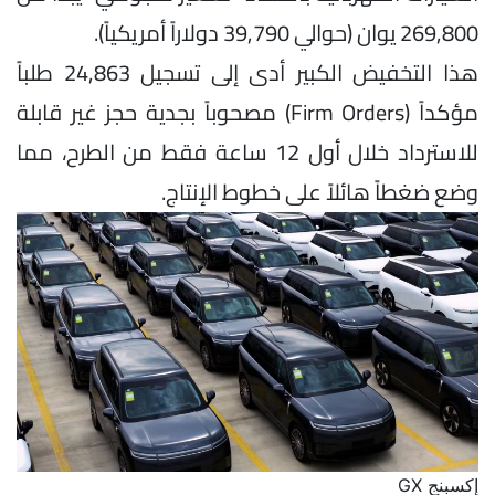
269,800 يوان (حوالي 39,790 دولاراً أمريكياً).
هذا التخفيض الكبير أدى إلى تسجيل 24,863 طلباً
مؤكداً (Firm Orders) مصحوباً بجدية حجز غير قابلة
للاسترداد خلال أول 12 ساعة فقط من الطرح، مما
وضع ضغطاً هائلاً على خطوط الإنتاج.
إكسبنج GX