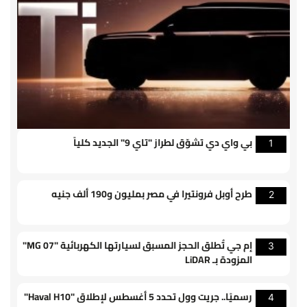
بي واي دي تشوّق لطراز "تاي 9" الجديد كلياً
1
طرح أوبل فرونتيرا في مصر بمليون و190 ألف جنيه
2
إم جي تُطلق الحجز المسبق لسيارتها الكهربائية "MG 07"
3
المزودة بـ LiDAR
رسميًا.. جريت وول تحدد 5 أغسطس لإطلاق "Haval H10"
4