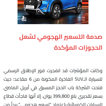
صدمة التسعير الهجومي تشعل
الحجوزات المؤكدة
وكانت المؤشرات قد انفجرت فور الإطلاق الرسمي
للسيارة الـSUV الفاخرة المكونة من 6 مقاعد؛ حيث
فتحت الشركة باب الحجز المسبق في أبريل الماضي
بسعر تقديري بلغ 399,800 يوان، إلا أنها فاجأت قطاع
السيارات الكهربائية باعتماد "تسعير هجومي" يبدأ من