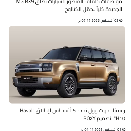
مواصفات كاملة : المنصور للسيارات تطلق MG RX9
الجديدة كلياً ..حمّل الكتالوج
03 أغسطس 2026 07:17 م
رسميًا.. جريت وول تحدد 5 أغسطس لإطلاق "Haval
H10" بتصميم BOXY
01 أغسطس 2026 01:41 م