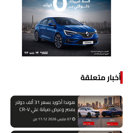
أخبار متعلقة
هوندا أكورد بسعر 31 ألف دولار
بمصر وعرض صيانة علي CR-V
وZR-V
07 مارس 2026 11:12 ص