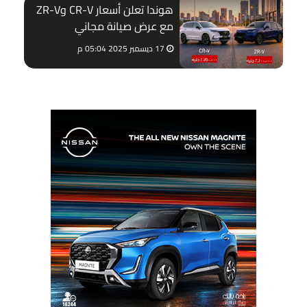
هوندا تعلن أسعار CR-V وZR-V
مع عرض صيانة مجاني
17 ديسمبر 2025 05:04 م