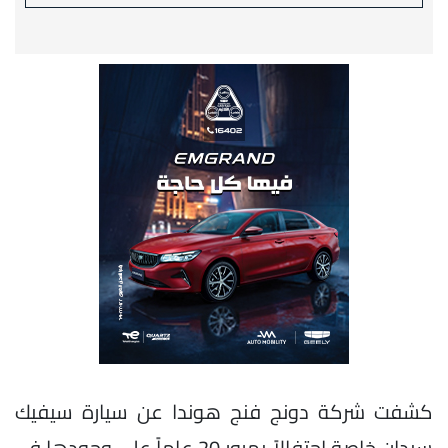
كشفت شركة دونج فنج هوندا عن سيارة سيفيك
سيدان خاصة احتفالاً بمرور 20 عاماً على وجودها في