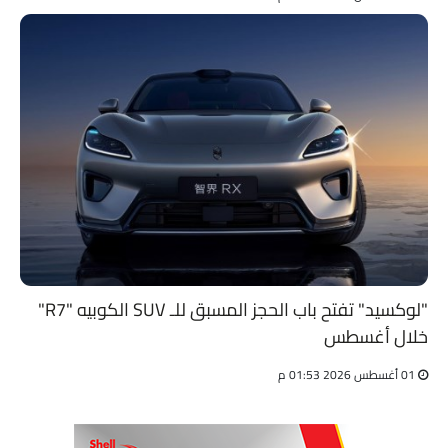
"لوكسيد" تفتح باب الحجز المسبق للـ SUV الكوبيه "R7"
خلال أغسطس
01 أغسطس 2026 01:53 م