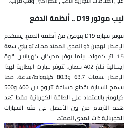
على العلامات التجارية الأغلى سعرًا حتى وقتٍ قريب.
ليب موتور D19 .. أنظمة الدفع
تتوفر سيارة D19 بنوعين من أنظمة الدفع. يستخدم
الإصدار الهجين ذو المدى الممتد محرك توربيني سعة
1.5 لتر كمولد، بينما يوفر محركان كهربائيان قوة
إجمالية تبلغ 402 حصان. تتوفر خيارات البطارية لهذا
الإصدار بسعات 63.7 و80.3 كيلوواط/ساعة، مما
يسمح للسيارة بقطع مسافة تتراوح بين 400 و500
كيلومتر بالاعتماد على الطاقة الكهربائية فقط. تعد
هذه الأرقام من بين الأفضل في فئة السيارات
الكهربائية ذات المدى الممتد.