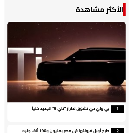
الأكثر مشاهدة
بي واي دي تشوّق لطراز "تاي 9" الجديد كلياً
1
طرح أوبل فرونتيرا في مصر بمليون و190 ألف جنيه
2