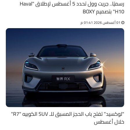
رسميًا.. جريت وول تحدد 5 أغسطس لإطلاق "Haval
H10" بتصميم BOXY
01 أغسطس 2026 01:41 م
"لوكسيد" تفتح باب الحجز المسبق للـ SUV الكوبيه "R7"
خلال أغسطس