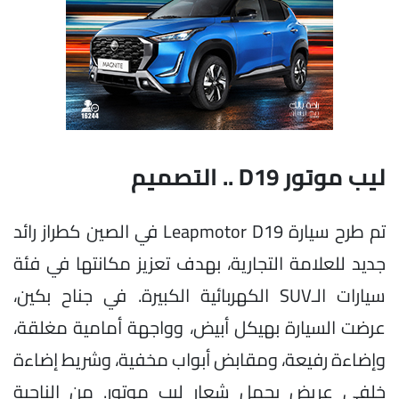
ليب موتور D19 .. التصميم
تم طرح سيارة Leapmotor D19 في الصين كطراز رائد
جديد للعلامة التجارية، بهدف تعزيز مكانتها في فئة
سيارات الـSUV الكهربائية الكبيرة. في جناح بكين،
عرضت السيارة بهيكل أبيض، وواجهة أمامية مغلقة،
وإضاءة رفيعة، ومقابض أبواب مخفية، وشريط إضاءة
خلفي عريض يحمل شعار ليب موتور. من الناحية