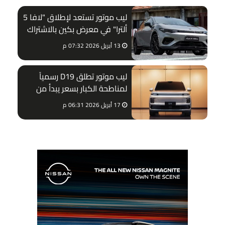
ليب موتور تستعد لإطلاق "لافا 5
ألترا" في معرض بكين بالاشتراك
مع ستيلانتيس
13 أبريل 2026 07:32 م
ليب موتور تطلق D19 رسمياً
لمناطحة الكبار بسعر يبدأ من
32,220 دولار
17 أبريل 2026 06:31 م