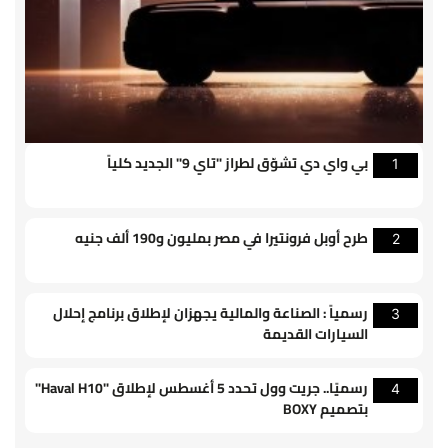
بي واي دي تشوّق لطراز "تاي 9" الجديد كلياً
1
طرح أوبل فرونتيرا في مصر بمليون و190 ألف جنيه
2
رسمياً : الصناعة والمالية يجهزان لإطلاق برنامج إحلال
3
السيارات القديمة
رسميًا.. جريت وول تحدد 5 أغسطس لإطلاق "Haval H10"
4
بتصميم BOXY