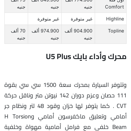
Comfort
جنيه
جنيه
جنيه
Highline
غير متوفرة
غير متوفرة
Topline
904.900 ألف
974.900 ألف
70 ألف
جنيه
جنيه
جنيه
محرك وأداء بايك U5 Plus
وتتوفر السيارة بمحرك سعة 1500 سي سي بقوة
111 حصان وعزم دوران 142 نيوتن متر وناقل حركة
CVT . كما يتوفر لها خزان وقود 48 لتر ونظام جر
أمامي وتعليق ماكفرسون أمامي وH Torsion
Beam خلفي مع فرامل أمامية مهواة وخلفية