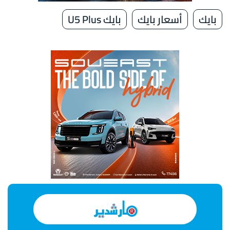
بايك
أسعار بايك
بايك U5 Plus