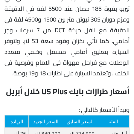
تيربو بقوة 185 حصان عند 5500 لفة في الدقيقة
وعزم دوران 305 نيوتن متر بين 1500 و4500 لفة في
الدقيقة مع ناقل حركة DCT من 7 سرعات وجر
أمامي. كما تأتي بخزان وقود سعة 53 لتر. وتتوفر
السيارة بتعليق أمامي مستقل وخلفي متعدد
الوصلات مع فرامل مهواة في الامام وقرصية في
الخلف . وتعتمد السيارة على اطارات 18 و19 بوصة.
أسعار طرازات بايك U5 Plus خلال أبريل
وتبدأ الأسعار كالتالي :
الفئة
السعر السابق
السعر الجديد
الزيادة
أول فئة
774.900 الف
849.900 الف
75 ألف