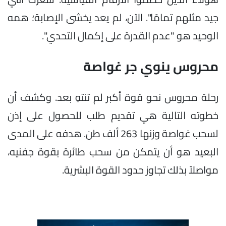
جيد مثلهم تمامًا". الآن، لم يعد يخشى الإصابة؛ همه
الوحيد هو "عدم القدرة على إكمال التحدي".
محروس ينوي جر غواصة
رحلة محروس نحو قوة أكبر لم تنتهِ بعد. وكشف أن
خطوته التالية هي تقديم طلب للحصول على إذن
لسحب غواصة وزنها 263 ألف طن. هدفه على المدى
البعيد هو أن يتمكن من سحب طائرة بقوة جفنيه،
مواصلاً بذلك تجاوز حدود القوة البشرية.