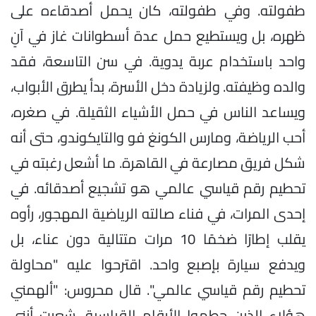
طفولته. وفي طفولته، كان يحمل أصدقاءه على
ظهره، بل ويستطيع حمل عدة أسطوانات غاز في آنٍ
واحد باستخدام عربة يدوية. في سن التاسعة، فقد
والده وظيفته. ولزيادة دخل الأسرة، بدأ يطرق الأبواب،
ويساعد الناس في حمل الأشياء الثقيلة. في صغره،
أحب الرياضة، ومارس الكونغ فو والتايكوندو، حتى أنه
شكل فريق مصارعة في القاهرة. ما أشعل رغبته في
تحطيم رقم قياسي عالمي هو تشجيع أصدقائه. في
إحدى المرات، في فناء صالته الرياضية المهجور، رأوه
يقلب إطارًا ضخمًا 10 مرات متتالية دون عناء، بل
ويدفع سيارة بإصبع واحد. اقترحوا عليه "محاولة
تحطيم رقم قياسي عالمي". قال محروس: "ألهمني
هؤلاء الذين حطموا الأرقام القياسية. شعرت أنني