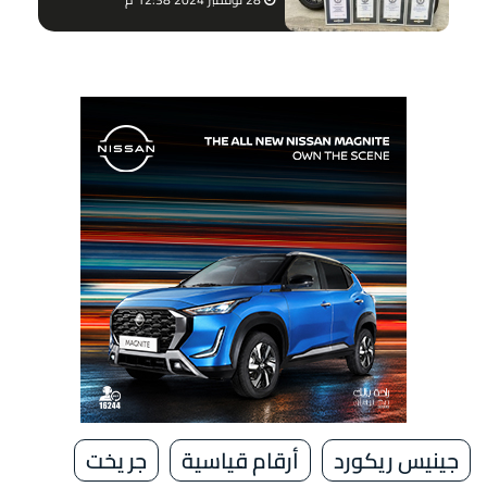
جينيس ريكورد
أرقام قياسية
جر يخت