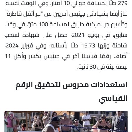
279 طنًا لمسافة حوالي 10 أمتار؛ وفي الوقت نفسه،
فاز أيضًا بشهادتي جينيس أخريين عن "جر أثقل قاطرة"
و"أسرع جر لمركبة طريق لمسافة 100 متر". في وقت
سابق، في يونيو 2021، حصل على شهادة لسحب
شاحنة وزنها 15.73 طنًا بأسنانه؛ وفي فبراير 2024،
أضاف رقمًا قياسيًا آخر في جينيس بكسر وأكل 11
بيضة نيئة في 30 ثانية.
استعدادات محروس لتحقيق الرقم
القياسي