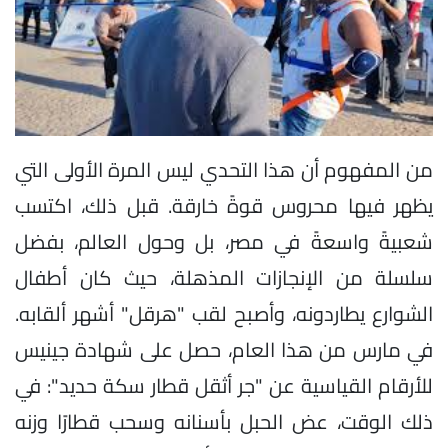
من المفهوم أن هذا التحدي ليس المرة الأولى التي
يظهر فيها محروس قوةً خارقة. قبل ذلك، اكتسب
شعبيةً واسعةً في مصر، بل وحول العالم، بفضل
سلسلة من الإنجازات المذهلة، حيث كان أطفال
الشوارع يطاردونه، وأصبح لقب "هرقل" أشهر ألقابه.
في مارس من هذا العام، حصل على شهادة جينيس
للأرقام القياسية عن "جر أثقل قطار سكة حديد": في
ذلك الوقت، عض الحبل بأسنانه وسحب قطارًا وزنه