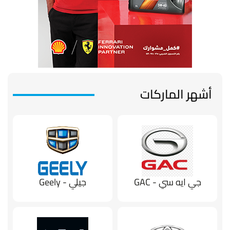
أشهر الماركات
جي ايه سي - GAC
جيلي - Geely