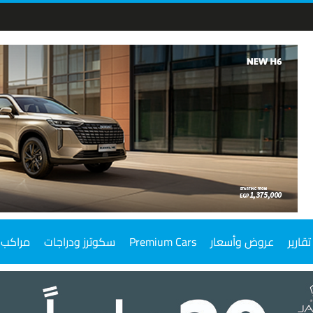
تقارير
عروض وأسعار
Premium Cars
سكوترز ودراجات
مراكب 