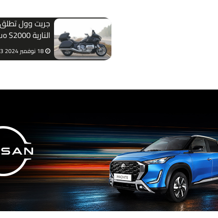
جريت وول تطلق ا
النارية  S2000
لمنافسة هوندا 
18 نوفمبر 2024 09:53 ص