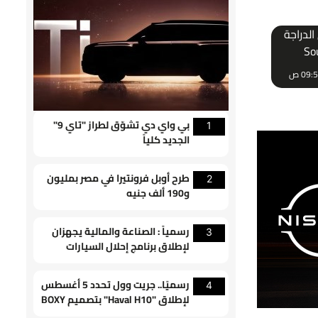
لدراجة
Souo
جولدوينج
بي واي دي تشوّق لطراز "تاي 9"
1
الجديد كلياً
طرح أوبل فرونتيرا في مصر بمليون
2
و190 ألف جنيه
رسمياً : الصناعة والمالية يجهزان
3
لإطلاق برنامج إحلال السيارات
القديمة
رسميًا.. جريت وول تحدد 5 أغسطس
4
لإطلاق "Haval H10" بتصميم BOXY