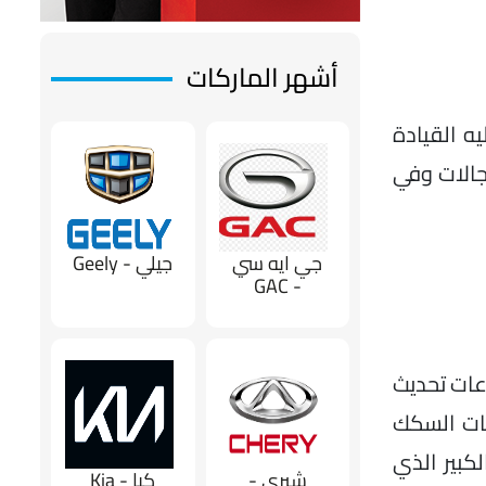
أشهر الماركات
ه القيادة
جالات وفي
جي ايه سي
جيلي - Geely
- GAC
عات تحديث
عات السكك
كبير الذي
شيري -
كيا - Kia