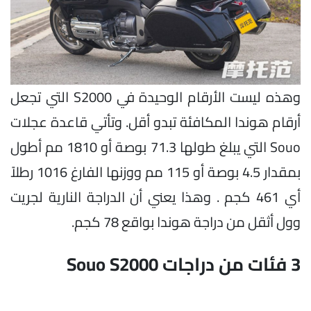
وهذه ليست الأرقام الوحيدة في S2000 التي تجعل
أرقام هوندا المكافئة تبدو أقل. وتأتي قاعدة عجلات
Souo التي يبلغ طولها 71.3 بوصة أو 1810 مم أطول
بمقدار 4.5 بوصة أو 115 مم ووزنها الفارغ 1016 رطلاً
أي 461 كجم . وهذا يعني أن الدراجة النارية لجريت
وول أثقل من دراجة هوندا بواقع 78 كجم.
3 فئات من دراجات Souo S2000