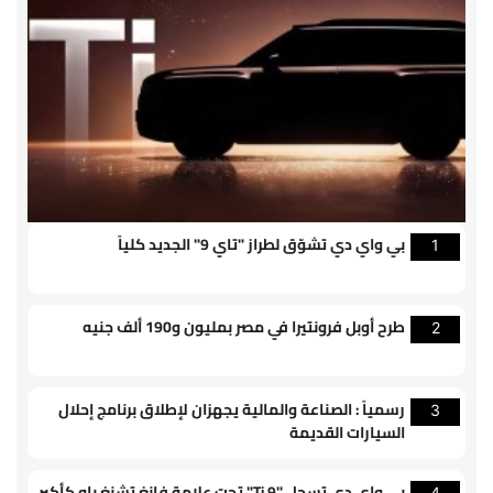
بي واي دي تشوّق لطراز "تاي 9" الجديد كلياً
1
طرح أوبل فرونتيرا في مصر بمليون و190 ألف جنيه
2
رسمياً : الصناعة والمالية يجهزان لإطلاق برنامج إحلال
3
السيارات القديمة
بي واي دي تسجل "Ti 9" تحت علامة فانغ تشنغ باو كأكبر
4