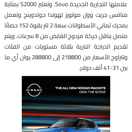
علامتها التجارية الجديدة Souo. وتعتبر S2000 بمثابة
منافس جريت وول موتورز لهوندا جولدوينج وتعمل
بمحرك ثماني الأسطوانات سعة 2 لتر بقوة 152 حصانًا
متصل بناقل حركة مزدوج القابض من 8 سرعات. ويتم
تقديم الدراجة النارية بثلاثة مستويات من الفئات
وتتراوح الأسعار من 218800 إلى 288800 يوان أي ما
بين 31-41 ألف دولار.