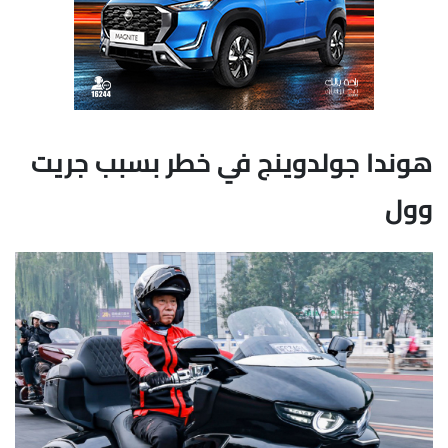
هوندا جولدوينج في خطر بسبب جريت
وول