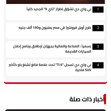
بي واي دي تشوّق لطراز "تاي 9" الجديد كلياً
1
طرح أوبل فرونتيرا في مصر بمليون و190 ألف جنيه
2
رسمياً : الصناعة والمالية يجهزان لإطلاق برنامج إحلال
3
السيارات القديمة
بي واي دي تسجل "Ti 9" تحت علامة فانغ تشنغ باو كأكبر
4
SUV فاخرة
أخبار ذات صلة