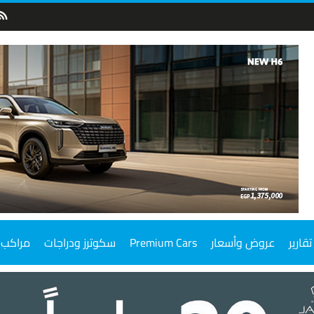
تقارير
عروض وأسعار
Premium Cars
سكوترز ودراجات
مراكب 