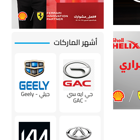
أشهر الماركات
جي ايه سي
جيلي - Geely
- GAC