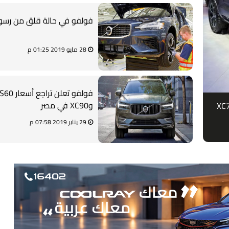
فولفو في حالة قلق من رسو
28 مايو 2019 01:25 م
وXC90 في مصر
ولفو تحدث XC90 وXC60 وتكشف عن XC70
29 يناير 2019 07:58 م