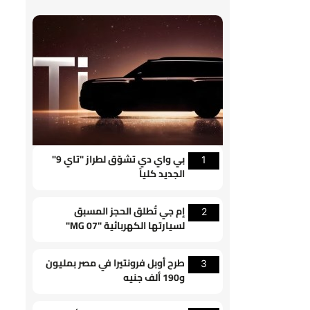
بي واي دي تشوّق لطراز "تاي 9"
1
الجديد كلياً
إم جي تُطلق الحجز المسبق
2
لسيارتها الكهربائية "MG 07"
المزودة بـ LiDAR
طرح أوبل فرونتيرا في مصر بمليون
3
و190 ألف جنيه