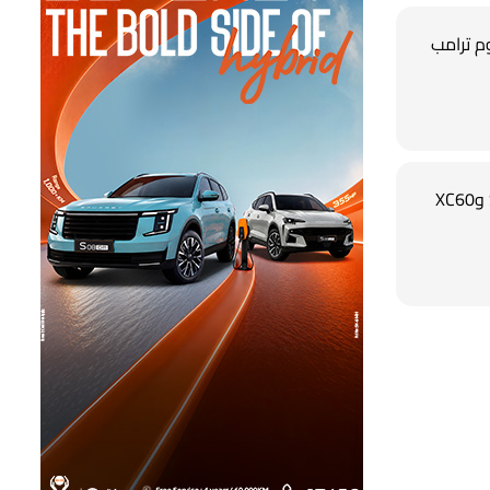
م ترامب
فولفو تعلن تراجع أسعار S60 وXC60