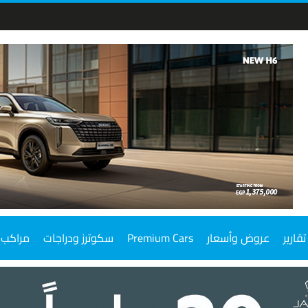
تقارير
عروض وأسعار
Premium Cars
سكوترز ودراجات
مراكب 