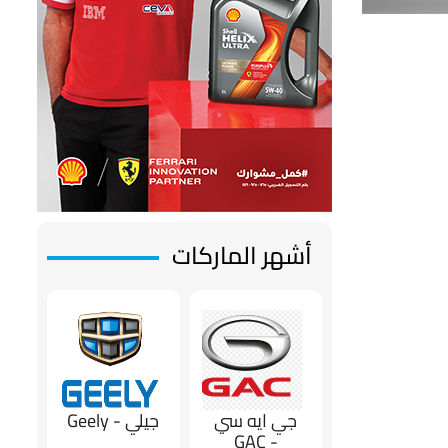
أشهر الماركات
جي ايه سي
جيلي - Geely
- GAC