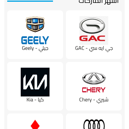
أشهر الماركات
جي ايه سي - GAC
جيلي - Geely
شيري - Chery
كيا - Kia