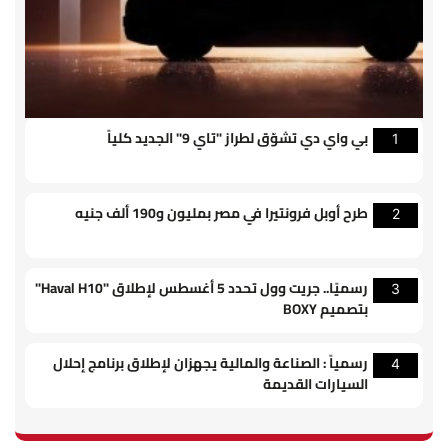
بي واي دي تشوّق لطراز "تاي 9" الجديد كلياً
1
طرح أوبل فرونتيرا في مصر بمليون و190 ألف جنيه
2
رسميًا.. جريت وول تحدد 5 أغسطس لإطلاق "Haval H10"
3
بتصميم BOXY
رسمياً : الصناعة والمالية يجهزان لإطلاق برنامج إحلال
4
السيارات القديمة