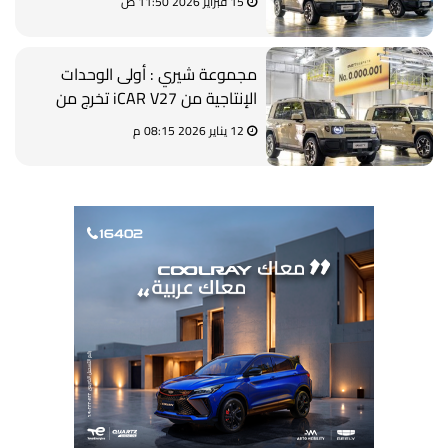
15 فبراير 2026 11:50 ص
مجموعة شيري : أولى الوحدات
الإنتاجية من iCAR V27 تخرج من
خطوط التصنيع
12 يناير 2026 08:15 م