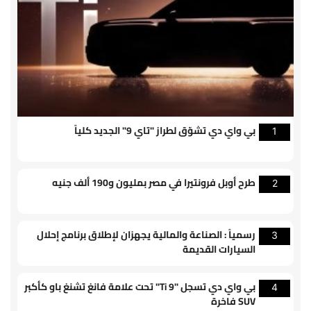
بي واي دي تشوّق لطراز "تاي 9" الجديد كلياً
1
طرح أوبل فرونتيرا في مصر بمليون و190 ألف جنيه
2
رسمياً : الصناعة والمالية يجهزان لإطلاق برنامج إحلال
3
السيارات القديمة
بي واي دي تسجل "Ti 9" تحت علامة فانغ تشنغ باو كأكبر
4
SUV فاخرة