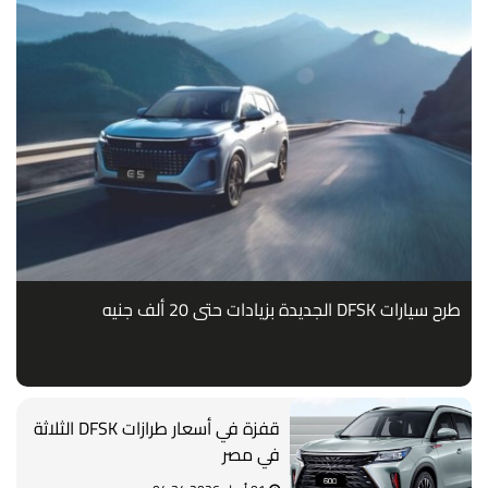
طرح سيارات DFSK الجديدة بزيادات حتى 20 ألف جنيه
قفزة في أسعار طرازات DFSK الثلاثة
في مصر