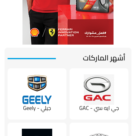
أشهر الماركات
جي ايه سي - GAC
جيلي - Geely