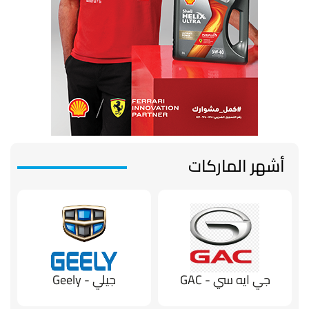
أشهر الماركات
جي ايه سي - GAC
جيلي - Geely