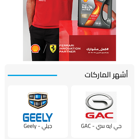
أشهر الماركات
جي ايه سي - GAC
جيلي - Geely