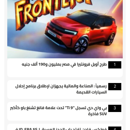
طرح أوبل فرونتيرا في مصر بمليون و190 ألف جنيه
1
رسمياً : الصناعة والمالية يجهزان لإطلاق برنامج إحلال
2
السيارات القديمة
بي واي دي تسجل "Ti 9" تحت علامة فانغ تشنغ باو كأكبر
3
SUV فاخرة
فولكس فاجن تفتح باب الحجز المسبق لـID. ERA 5S في
4