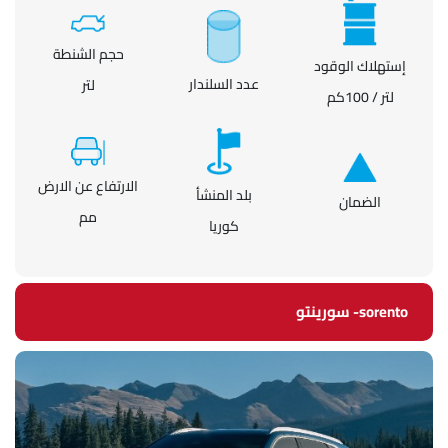
حجم الشنطة
إستهلاك الوقود
عدد السلندار
لتر
لتر / 100كم
الارتفاع عن الارض
بلد المنشأ
الضمان
مم
كوريا
sorento- سورينتو