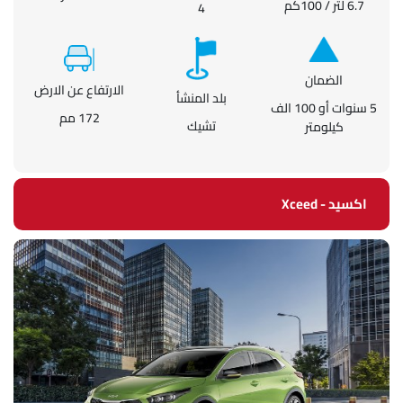
6.7 لتر / 100كم
4
الضمان
الارتفاع عن الارض
بلد المنشأ
5 سنوات أو 100 الف
172 مم
تشيك
كيلومتر
اكسيد - Xceed