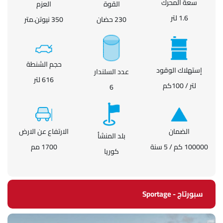
سعة المحرك
القوة
العزم
1.6 لتر
230 حضان
350 نيوتن.متر
حجم الشنطة
إستهلاك الوقود
عدد السلندار
616 لتر
لتر / 100كم
6
الضمان
الارتفاع عن الارض
بلد المنشأ
100000 كم / 5 سنة
1700 مم
كوريا
سبورتاج - Sportage