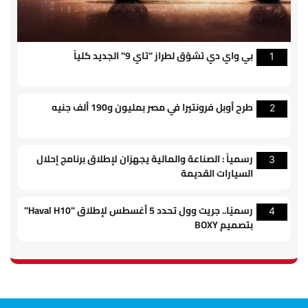
بي واي دي تشوّق لطراز "تاي 9" الجديد كلياً
1
طرح أوبل فرونتيرا في مصر بمليون و190 ألف جنيه
2
رسمياً : الصناعة والمالية يجهزان لإطلاق برنامج إحلال
3
السيارات القديمة
رسميًا.. جريت وول تحدد 5 أغسطس لإطلاق "Haval H10"
4
بتصميم BOXY