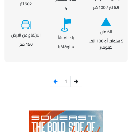
502 لتر
6.9 لتر / 100كم
4
الضمان
الارتفاع عن الارض
بلد المنشأ
5 سنوات أو 100 الف
150 مم
سلوفاكيا
كيلومتر
1