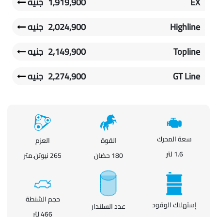
EX
1,919,900
جنيه
Highline
2,024,900
جنيه
Topline
2,149,900
جنيه
GT Line
2,274,900
جنيه
سعة المحرك
القوة
العزم
1.6 لتر
180 حضان
265 نيوتن.متر
حجم الشنطة
إستهلاك الوقود
عدد السلندار
466 لتر