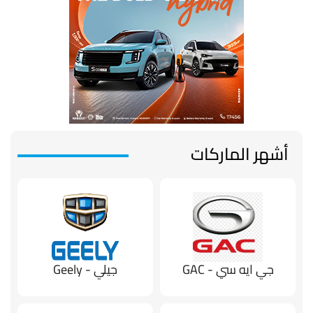
أشهر الماركات
جي ايه سي - GAC
جيلي - Geely