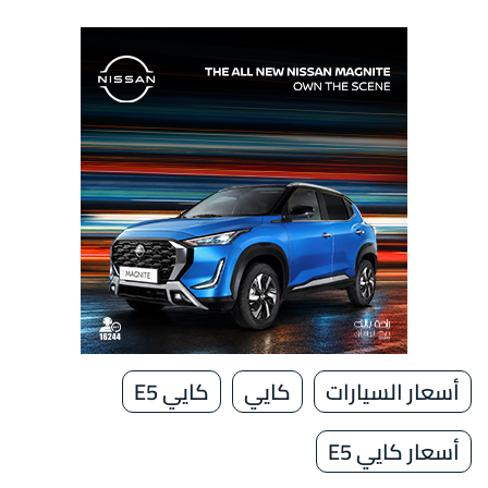
أسعار السيارات
كايي
كايي E5
أسعار كايي E5