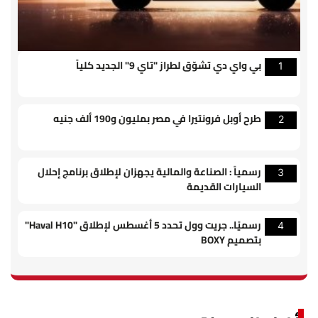
بي واي دي تشوّق لطراز "تاي 9" الجديد كلياً
1
طرح أوبل فرونتيرا في مصر بمليون و190 ألف جنيه
2
رسمياً : الصناعة والمالية يجهزان لإطلاق برنامج إحلال
3
السيارات القديمة
رسميًا.. جريت وول تحدد 5 أغسطس لإطلاق "Haval H10"
4
بتصميم BOXY