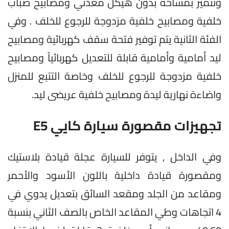
وتتميز بمساحة بدون هيكل معدني ومصابيح ضباب
خلفية ومصابيح خلفية مزدوجة للرجوع للخلف . وفي
الفئة الثانية يتم توفير فتحة سقف كهربائية ومصابيح
ليد أمامية وأمامية قابلة للتعديل كهربائياً ومصابيح
خلفية مزدوجة للرجوع للخلف وخاصة التتبع للمنزل
واضاءة نهارية ليدة ومصابيح خلفية عريضى ليد.
تجهيزات مقصورة سيارة كايي E5
وفي الداخل , يتوفر للسيارة عجلة قيادة بلاستيك
ومقصورة قيادة داخلية باللون الأسود والأحمر
ومقاعد من الجلد ومقعد السائق بتعديل يدوي في
4 اتجاهات وطي المقاعد الخاص بالصف الثاني بنسبة