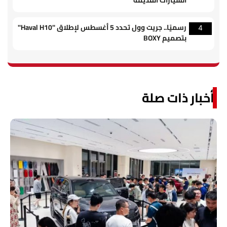
السيارات القديمة
رسميًا.. جريت وول تحدد 5 أغسطس لإطلاق "Haval H10"
4
بتصميم BOXY
أخبار ذات صلة