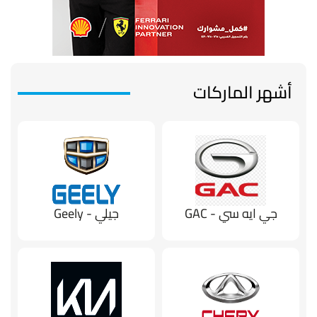
أشهر الماركات
جي ايه سي - GAC
جيلي - Geely