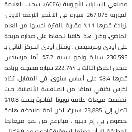
مصنعي السيارات الأوروبية (ACEA)، سجلت العلامة
التجارية 267,075 سيارة في الأشهر الأربعة الأولى،
بزيادة قدرها 1.1% مقارنة بالفترة نفسها من العام
الماضي. وكان هذا كافياً للحفاظ على صدارة مريحة
على أودي ومرسيدس . وتحتل أودي المركز الثاني بـ
230,595 سيارة ونمو بنسبة 7.2%. أما مرسيدس
فتحتل المركز الثالث بـ 222,744 سيارة مسجلة، بزيادة
قدرها 3.4% على أساس سنوي. في المقابل، تكاد
لكزس تختفي تمامًا من المنافسة الألمانية، حيث
انخفضت مبيعات علامة تويوتا الفاخرة بنسبة 10.8%
لتصل إلى 23,885 سيارة. لكن ثمة ملاحظة هامة
بخصوص بي إم دبليو ، فبالرغم من نمو مبيعاتها
المطلقة، إلا أن حصتها السوقية تراجعت من 5.9% إلى