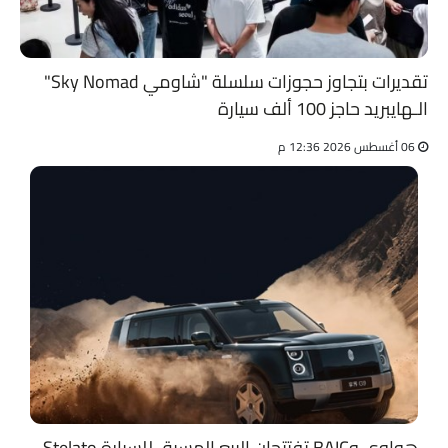
تقديرات بتجاوز حجوزات سلسلة "شاومي Sky Nomad"
الـهايبريد حاجز 100 ألف سيارة
06 أغسطس 2026 12:36 م
هواوي وBAIC تفتتحان البيع المسبق للسيارة Stelato