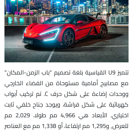
تتميز U9 القياسية بلغة تصميم "باب الزمن-المكان"
مع مصابيح أمامية مستوحاة من الفضاء الخارجي
ووحدات إضاءة على شكل حرف C. تم تركيب أبواب
كهربائية على شكل فراشة، ويوجد جناح خلفي ثابت
اختياري. الأبعاد هي 4,966 مم طولا، 2,029 مم
للعرض, و1,295 مم ارتفاعا، أو 1,338 مم مع العناصر