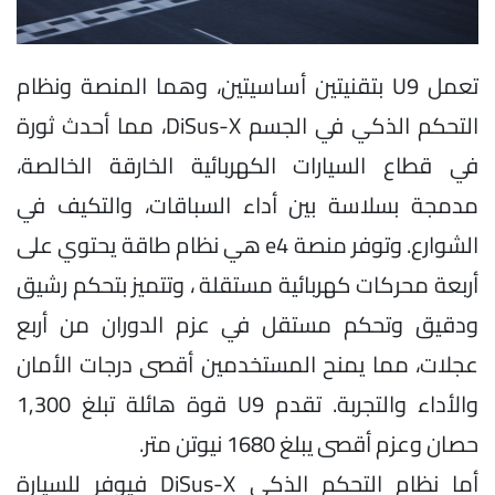
تعمل U9 بتقنيتين أساسيتين، وهما المنصة ونظام
التحكم الذكي في الجسم DiSus-X، مما أحدث ثورة
في قطاع السيارات الكهربائية الخارقة الخالصة،
مدمجة بسلاسة بين أداء السباقات، والتكيف في
الشوارع. وتوفر منصة e4 هي نظام طاقة يحتوي على
أربعة محركات كهربائية مستقلة ، وتتميز بتحكم رشيق
ودقيق وتحكم مستقل في عزم الدوران من أربع
عجلات، مما يمنح المستخدمين أقصى درجات الأمان
والأداء والتجربة. تقدم U9 قوة هائلة تبلغ 1,300
حصان وعزم أقصى يبلغ 1680 نيوتن متر.
أما نظام التحكم الذكي DiSus-X فيوفر للسيارة