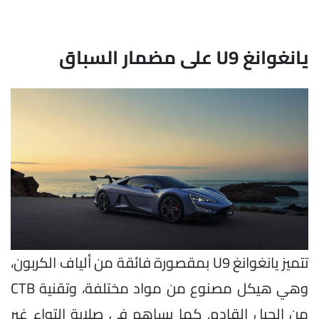
يانغوانغ U9 على مضمار السباق
تتميز يانغوانغ U9 بمقصورة فائقة من ألياف الكربون،
وهي هيكل مصنوع من مواد مختلفة، وتقنية CTB
من الجيل القادم. كما يساهم في صلابة التواء غير