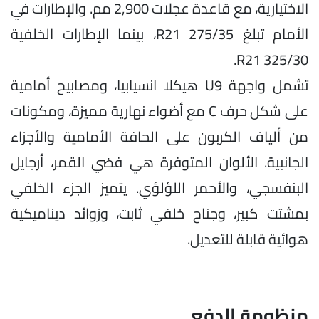
الاختيارية، مع قاعدة عجلات 2,900 مم. والإطارات في
الأمام تبلغ 275/35 R21، بينما الإطارات الخلفية
325/30 R21.
تشمل واجهة U9 هيكلا انسيابيا، ومصابيح أمامية
على شكل حرف C مع أضواء نهارية مميزة، ومكونات
من ألياف الكربون على الحافة الأمامية والأجزاء
الجانبية. الألوان المتوفرة هي فضي القمر، أرجايل
البنفسجي، والأحمر اللؤلؤي. يتميز الجزء الخلفي
بمشتت كبير، وجناح خلفي ثابت، وزوائد ديناميكية
هوائية قابلة للتعديل.
منظومة الدفع