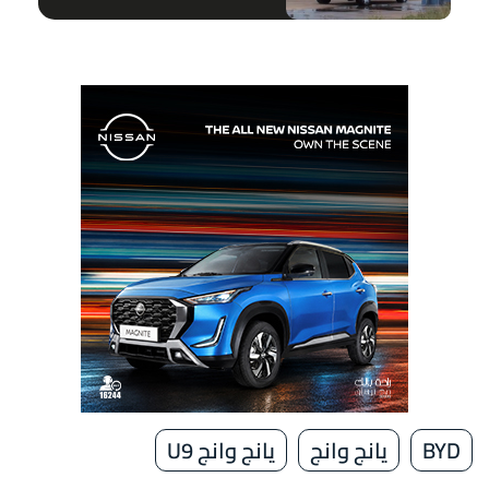
BYD
يانج وانج
يانج وانج U9