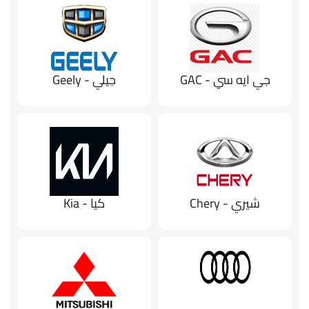
جي ايه سي - GAC
جيلي - Geely
شيري - Chery
كيا - Kia