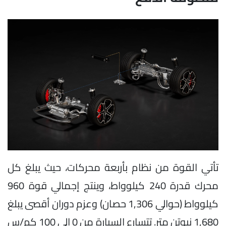
تأتي القوة من نظام بأربعة محركات، حيث يبلغ كل
محرك قدرة 240 كيلوواط، وينتج إجمالي قوة 960
كيلوواط (حوالي 1,306 حصان) وعزم دوران أقصى يبلغ
1,680 نيوتن متر. تتسارع السيارة من 0 إلى 100 كم/س