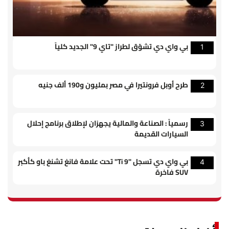
بي واي دي تشوّق لطراز "تاي 9" الجديد كلياً
1
طرح أوبل فرونتيرا في مصر بمليون و190 ألف جنيه
2
رسمياً : الصناعة والمالية يجهزان لإطلاق برنامج إحلال
3
السيارات القديمة
بي واي دي تسجل "Ti 9" تحت علامة فانغ تشنغ باو كأكبر
4
SUV فاخرة