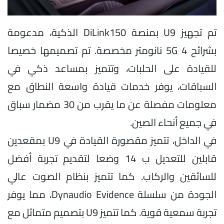
تم تجهيز U9 بمنصة DiLink150 الذكية، مدعومة
بشرائح 5G 4 نانومتر مخصصة. تم تصميمها خصيصا
للقيادة على الحلبات، وتتميز بمساعد ذكي في
السباقات، يوفر خدمات قيادة واسعة النطاق مع
معلومات مفصلة عن ما يقرب من 30 مضمار سباق
في جميع أنحاء الصين.
في الداخل، تتميز مقصورة القيادة في U9 بمقعدين
قابلين للتعديل ب 14 وضعا لتقديم تجربة أفضل
للسائقين والركاب. كما تتميز بنظام الصوت عالي
الجودة من سلسلة Dynaudio Evidence، مما يوفر
تجربة سمعية قوية. كما تتميز U9 بتصميم متماثل مع