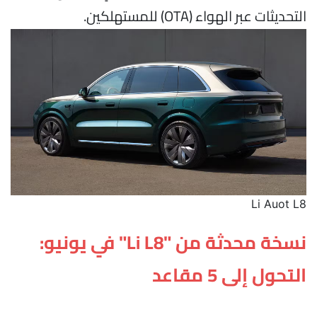
التحديثات عبر الهواء (OTA) للمستهلكين.
Li Auot L8
نسخة محدثة من "Li L8" في يونيو:
التحول إلى 5 مقاعد