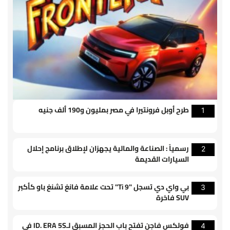
طرح أوبل فرونتيرا في مصر بمليون و190 ألف جنيه
1
رسمياً : الصناعة والمالية يجهزان لإطلاق برنامج إحلال
2
السيارات القديمة
بي واي دي تسجل "Ti 9" تحت علامة فانغ تشنغ باو كأكبر
3
SUV فاخرة
فولكس فاجن تفتح باب الحجز المسبق لـID. ERA 5S في
4