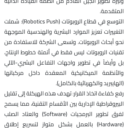
وتيرة تطوير الجيل القادم من أنظمة القيادة الذاتية
المتقدمة.
التوسع في قطاع الروبوتات (Robotics Push): شملت
التغييرات تعزيز الموارد البشرية والهندسية الموجهة
نحو أبحاث الروبوتات. وتسعى الشركة للاستفادة من
تقنيات الروبوتات ليس فقط في أتمتة خطوط الإنتاج،
بل وأيضاً في تطوير واجهات التفاعل البشري-الآلي
والأنظمة الميكانيكية المعقدة داخل مركباتها
(الهايبريد والكهربائية بالكامل).
رفع كفاءة اتخاذ القرار: تهدف هذه الهيكلة إلى تقليل
البيروقراطية الإدارية بين الأقسام التقنية، مما يسمح
لفرق تطوير البرمجيات (Software) والعتاد الصلب
(Hardware) بالعمل بشكل متوازٍ لتسريع إطلاق