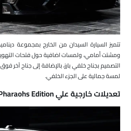
تتميز السيارة السيدان من الخارج بمجموعة دينا
ومشتت أمامي، ولمسات اضافية حول فتحات التهوية، 
التصميم بجناح خلفي بارز، بالإضافة إلى جناح آخر فوق
لمسة جمالية على الجزء الخلفي.
تعديلات خارجية علي BMW M5 P850 Pharaohs Edition