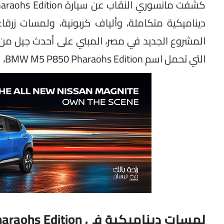
ديناميكية متكاملة، وألياف كربونية، ولمسات ز
التي تحمل اسم BMW M5 P850 Pharaohs Edition، على متن أول عبّارة نيلية في فندق فور سيزونز بالقاهرة.
لمسات ديناميكية في BMW M5 P850 Pharaohs Edition