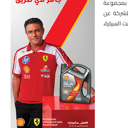
ناً، والتي تأتي مجهزة بمجموعة
لشركة عن
BMW M (المعروفة داخلياً باسم G9X). وقد عُرضت السيارة،