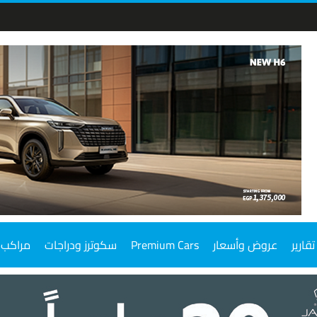
تقارير
عروض وأسعار
Premium Cars
سكوترز ودراجات
مراكب 