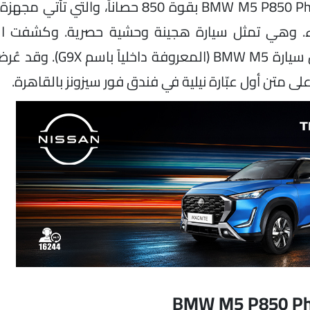
كشفت مانسوري النقاب عن سيارة BMW M5 P850 Pharaohs Edition بقوة 850 حصا
رقاء. وهي تمثل سيارة هجينة وحشية حصرية. وكشفت ا
المشروع الجديد في مصر، المبني على أحدث جيل من سيارة 5