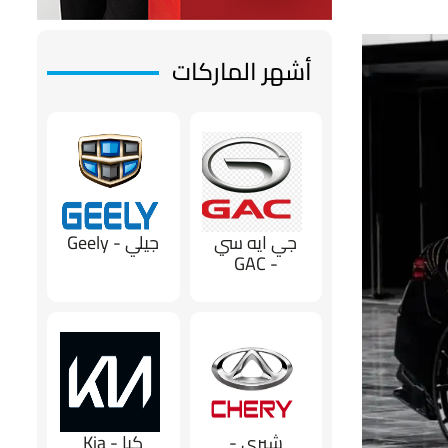
أشهر الماركات
جي ايه سي
جيلي - Geely
- GAC
شيري -
كيا - Kia