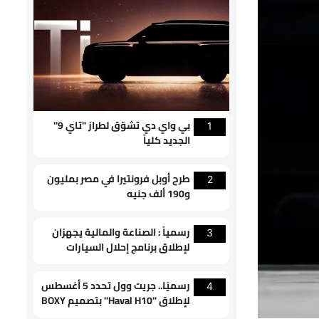
بي واي دي تشوّق لطراز "تاي 9"
1
الجديد كلياً
طرح أوبل فرونتيرا في مصر بمليون
2
و190 ألف جنيه
رسمياً : الصناعة والمالية يجهزان
3
لإطلاق برنامج إحلال السيارات
القديمة
رسميًا.. جريت وول تحدد 5 أغسطس
4
لإطلاق "Haval H10" بتصميم BOXY