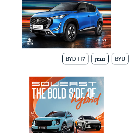
BYD
مصر
BYD TI7