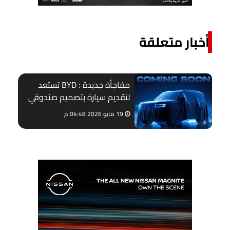
أخبار متعلقة
مفاجأة جديدة : BYD تستعد
لتقديم سيارة بتصميم صندوقي
بمصر
19 مايو 2026 04:48 م