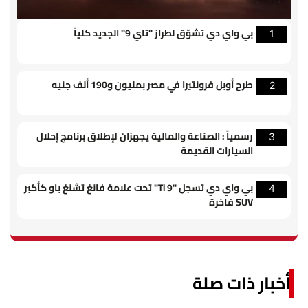
بي واي دي تشوّق لطراز "تاي 9" الجديد كلياً
1
طرح أوبل فرونتيرا في مصر بمليون و190 ألف جنيه
2
رسمياً : الصناعة والمالية يجهزان لإطلاق برنامج إحلال
3
السيارات القديمة
بي واي دي تسجل "Ti 9" تحت علامة فانغ تشنغ باو كأكبر
4
SUV فاخرة
أخبار ذات صلة