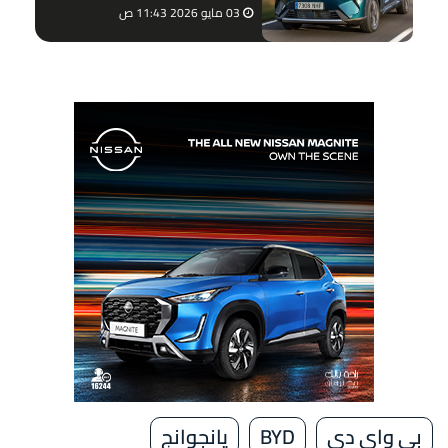
03 مايو 2026 11:43 ص
بي واي دي
BYD
يانجوانج