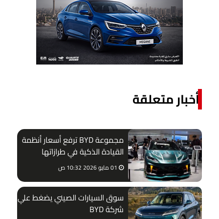
أخبار متعلقة
مجموعة BYD ترفع أسعار أنظمة
القيادة الذكية في طرازاتها
الجديدة
01 مايو 2026 10:32 ص
سوق السيارات الصيني يضغط علي
شركة BYD