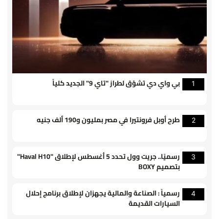
بي واي دي تشوّق لطراز "تاي 9" الجديد كلياً
1
طرح أوبل فرونتيرا في مصر بمليون و190 ألف جنيه
2
رسميًا.. جريت وول تحدد 5 أغسطس لإطلاق "Haval H10"
3
بتصميم BOXY
رسمياً : الصناعة والمالية يجهزان لإطلاق برنامج إحلال
4
السيارات القديمة