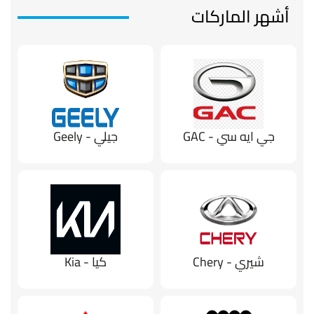
أشهر الماركات
جي ايه سي - GAC
جيلي - Geely
شيري - Chery
كيا - Kia