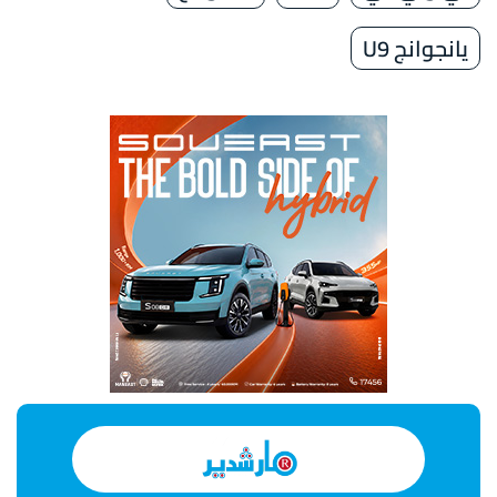
يانجوانج U9