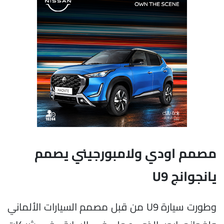
مصمم اودي ولامبورجيني يصمم
يانجوانج U9
وطورت سيارة U9 من قبل مصمم السيارات الألماني