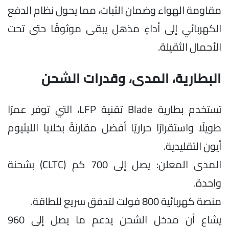
مقاومة الهواء وضمان الثبات، مما يحول نظام الدفع
الكهربائي إلى أداءٍ مذهل يبقى موثوقًا حتى تحت
الأحمال الثقيلة.
البطارية، المدى، وقدرات الشحن
تستخدم بطارية Blade تقنية LFP، التي توفر عمرًا
طويلًا واستقرارًا حراريًا أفضل مقارنةً بخلايا الليثيوم
أيون التقليدية.
المدى المعلن: يصل إلى 700 كم (CLTC) بشحنة
واحدة.
منصة كهربائية 800 فولت لتدفق سريع للطاقة.
يشاع أن مدخل الشحن يدعم ما يصل إلى 960