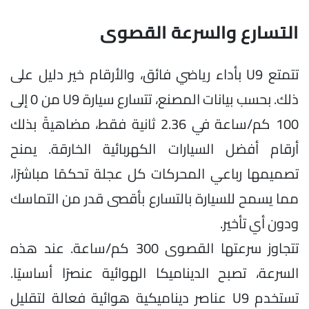
التسارع والسرعة القصوى
تتمتع U9 بأداء رياضي فائق، والأرقام خير دليل على
ذلك. بحسب بيانات المصنع، تتسارع سيارة U9 من 0 إلى
100 كم/ساعة في 2.36 ثانية فقط، مضاهيةً بذلك
أرقام أفضل السيارات الكهربائية الخارقة. يمنح
تصميمها رباعي المحركات كل عجلة تحكمًا مباشرًا،
مما يسمح للسيارة بالتسارع بأقصى قدر من التماسك
ودون أي تأخير.
تتجاوز سرعتها القصوى 300 كم/ساعة. عند هذه
السرعة، تصبح الديناميكا الهوائية عنصرًا أساسيًا.
تستخدم U9 عناصر ديناميكية هوائية فعالة لتقليل