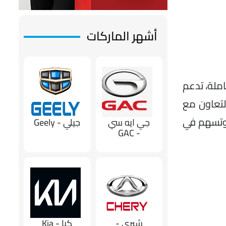
أشهر الماركات
ملة، تدعم
التعاون مع
 وتسهم في
جي ايه سي
جيلي - Geely
- GAC
شيري -
كيا - Kia