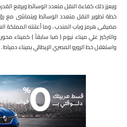
ويعزز ذلك كفاءة النقل متعدد الوسائط ويرفع القدرة
مضيقى هرمز وباب المندب ، وما أعلنته المملكة الع
والتركيز علي ميناء نيوم ( ضبا سابقاً ) كميناء محو
واستغلال خط الرورو المصري الإيطالي بميناء دمياط .