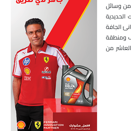
 من وسائل
سكك الحديدية
نئ الجافة
نىء الجافة والمناطق اللوجيستية تشمل 33ميناء جاف ومنطقة
العاشر من