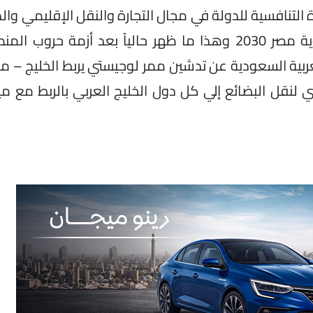
 التنافسية للدولة في مجال التجارة والنقل الإقليمي وا
خطة تطوير النقل متعدد الوسائط ويتماشى مع رؤية مصر 2030 وهذا ما ظهر حالياً بعد أز
ربية السعودية عن تدشين ممر لوجيستي يربط الخليج – مصر
ري لنقل البضائع إلي كل دول الخليج العربي بالربط مع م