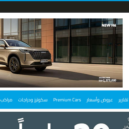
تقارير
عروض وأسعار
Premium Cars
سكوترز ودراجات
مراكب 