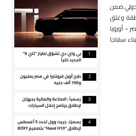
لدولي ضمن
مة حروب المنطقة وغلق
 – أوروبا
يناء سفاجا
بي واي دي تشوّق لطراز "تاي 9"
1
الجديد كلياً
طرح أوبل فرونتيرا في مصر بمليون
2
و190 ألف جنيه
رسمياً : الصناعة والمالية يجهزان
3
لإطلاق برنامج إحلال السيارات
القديمة
رسميًا.. جريت وول تحدد 5 أغسطس
4
لإطلاق "Haval H10" بتصميم BOXY