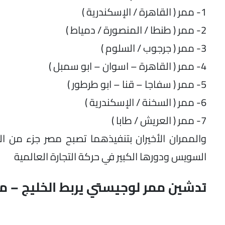
1- ممر ( القاهرة / الإسكندرية )
2- ممر ( طنطا / المنصورة / دمياط )
3- ممر ( جرجوب / السلوم )
4- ممر ( القاهرة – اسوان – ابو سمبل )
5- ممر ( سفاجا – قنا – ابو طرطور )
6- ممر ( السخنة / الإسكندرية )
7- ممر ( العريش / طابا )
والممران الأخيران بتنفيذهما تصبح مصر جزء من ال
السويس ودورها الكبير في حركة التجارة العالمية
تدشين ممر لوجيستي يربط الخليج – مص