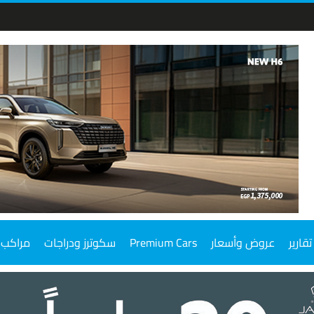
تقارير
عروض وأسعار
Premium Cars
سكوترز ودراجات
مراكب 