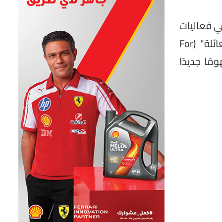
كة شيري (CHERY) خلال مشاركتها في فعاليات
معرض بكين الدولي للسيارات 2026 (AutoChina2026) عن إطلاق رؤيتها الجديدة تحت شعار "من أجل العائلة" (For
خدامات TIGGO V، التي تقدم مفهومًا جديدًا