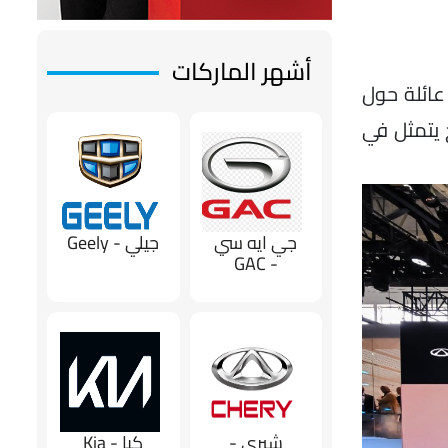
أشهر الماركات
ر من 120 دولة، تخدم شيري اليوم ما يزيد على 4.5 مليون عائلة حول
 يتمثل في
جي ايه سي
جيلي - Geely
- GAC
شيري -
كيا - Kia