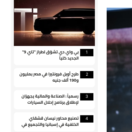
بي واي دي تشوّق لطراز "تاي 9"
1
الجديد كلياً
طرح أوبل فرونتيرا في مصر بمليون
2
و190 ألف جنيه
رسمياً : الصناعة والمالية يجهزان
3
لإطلاق برنامج إحلال السيارات
القديمة
تصنيع محاور نيسان قشقاي
4
الخلفية في إسبانيا والتجميع في
سندرلاند