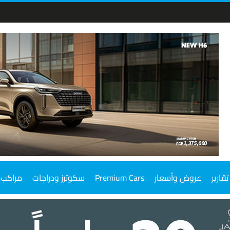
تقارير
عروض وأسعار
Premium Cars
سكوترز ودراجات
مراكب 