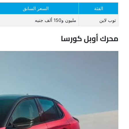
الفئة
السعر السابق
توب لاين
مليون و150 ألف جنيه
محرك أوبل كورسا