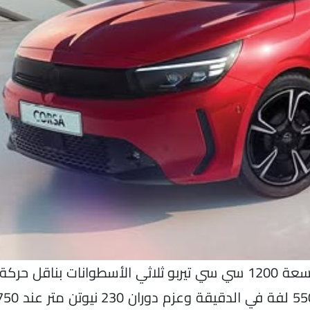
وتتوفر السيارة في السوق المحلي المصري بمحرك سعة 1200 سي سي تيربو ثلاثي الأسطوانات ب