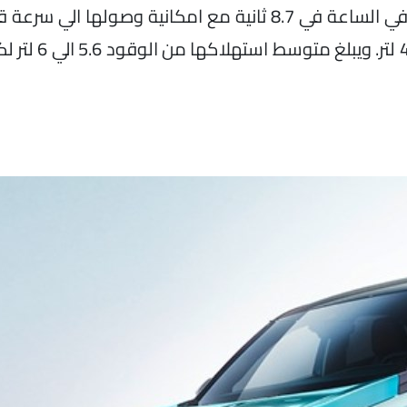
الدقيقة. كما تتسارع السيارة من الثبات الي 100 كم في الساعة في 8.7 ثانية مع امكانية و