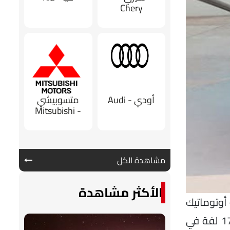
Chery
أودي - Audi
متسوبيشي
- Mitsubishi
مشاهدة الكل
الأكثر مشاهدة
ناقل حركة أوتوماتيك
من 6 سرعات وقوة قصوى تبلغ 130 حصان عند 5500 لفة في الدقيقة وعزم دوران 230 نيوتن متر عند 1750 لفة في