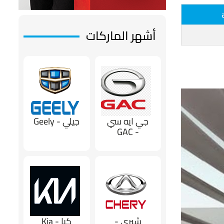
أشهر الماركات
جي ايه سي
جيلي - Geely
- GAC
شيري -
كيا - Kia