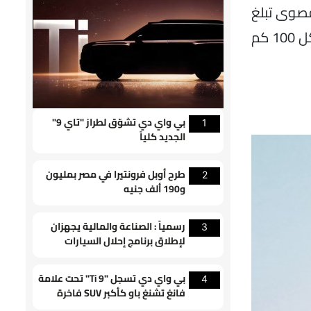
صولها الي سرعة قصوى تبلغ
207 كم في الساعة وتعتمد علي خزان وقود سعة 44 لتر. ويبلغ متوسط استهلاكها من الوقود 5.6 الي 6 لتر لكل 100 كم
بي واي دي تشوّق لطراز "تاي 9"
1
الجديد كلياً
طرح أوبل فرونتيرا في مصر بمليون
2
و190 ألف جنيه
رسمياً : الصناعة والمالية يجهزان
3
لإطلاق برنامج إحلال السيارات
القديمة
بي واي دي تسجل "Ti 9" تحت علامة
4
فانغ تشنغ باو كأكبر SUV فاخرة