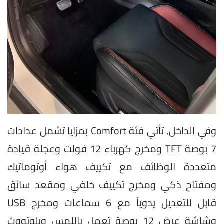
وفي الداخل, تأتي فئة Comfort بمزايا تشمل عدادات
7 بوصة TFT ومخرج كهرباء 12 فولت وعجلة قيادة
متعددة الوظائف مع تكييف هواء أوتوماتيك
ومفتاح ذكي ومخرج تكييف خلفي ومقعد سائق
قابل للتعديل يدوياً مع 6 سماعات ومخرج USB
وشاشة عرض 12 بوصة تعمل باللمس وبلوتووث