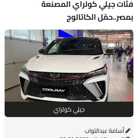
فئات جيلي كولراي المصنعة
بمصر..حمّل الكاتالوج
جيلي كولراي
أسامة عبدالتواب