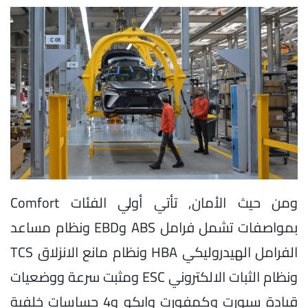
ومن حيث الأمان, تأتي أولي الفئات Comfort
بمواصفات تشمل فرامل ABS وEBD ونظام مساعد
الفرامل الهيدروليكي HBA ونظام مانع الانزلاق TCS
ونظام الثبات الالكتروني ESC ومثبت سرعة ووضعيات
قيادة سبورت وكمفورت وايكو و4 حساسات خلفية