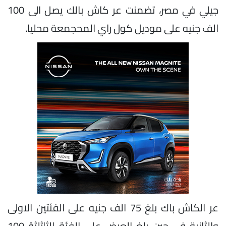
جيلي في مصر، تضمنت عر كاش بالك يصل الى 100
الف جنيه على موديل كول راي المحجمعة محليا.
عر الكاش باك بلغ 75 الف جنيه على الفئتين الاولى
والثانية في حين بلغ العرض على الفئة الثاثلثة 100