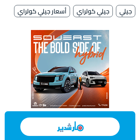
جيلي
جيلي كولراي
أسعار جيلي كولراي