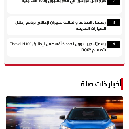
طرح أوبل فرونتيرا في مصر بمليون و190 ألف جنيه
2
رسمياً : الصناعة والمالية يجهزان لإطلاق برنامج إحلال
3
السيارات القديمة
رسميًا.. جريت وول تحدد 5 أغسطس لإطلاق "Haval H10"
4
بتصميم BOXY
أخبار ذات صلة