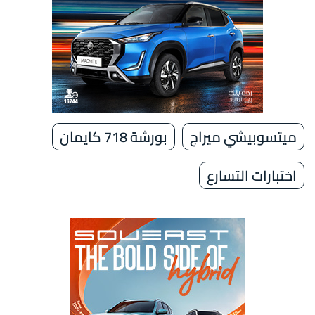
ميتسوبيشي ميراج
بورشة 718 كايمان
اختبارات التسارع