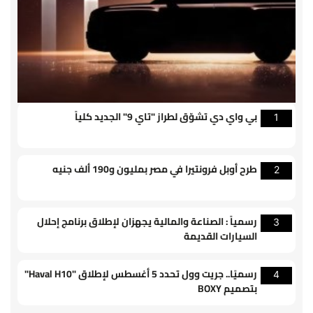
بي واي دي تشوّق لطراز "تاي 9" الجديد كلياً
1
طرح أوبل فرونتيرا في مصر بمليون و190 ألف جنيه
2
رسمياً : الصناعة والمالية يجهزان لإطلاق برنامج إحلال
3
السيارات القديمة
رسميًا.. جريت وول تحدد 5 أغسطس لإطلاق "Haval H10"
4
بتصميم BOXY