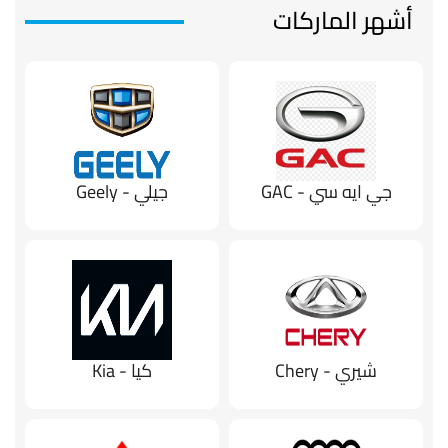
أشهر الماركات
جي ايه سي - GAC
جيلي - Geely
شيري - Chery
كيا - Kia